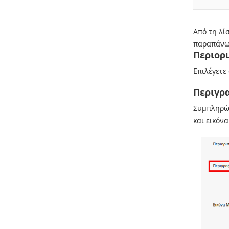
Από τη λί
παραπάνω 
Περιορ
Επιλέγετε 
Περιγρ
Συμπληρών
και εικόνα